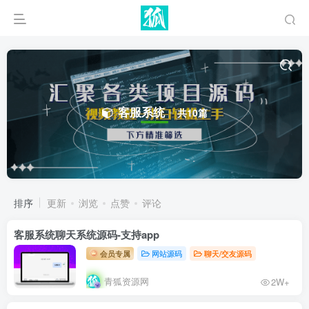
客服系统
共10篇
排序
更新
浏览
点赞
评论
客服系统聊天系统源码-支持app
会员专属
网站源码
聊天/交友源码
青狐资源网
2W+