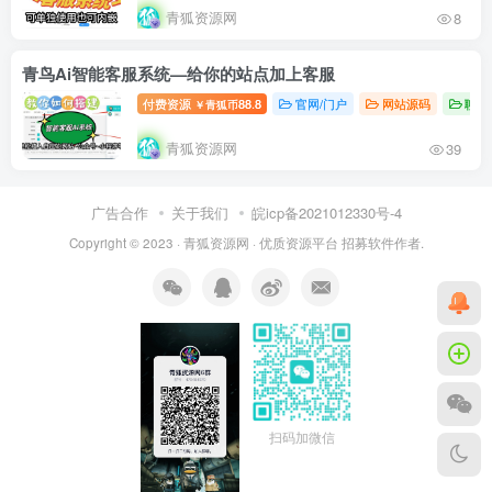
青狐资源网
8
青鸟Ai智能客服系统—给你的站点加上客服
付费资源
88.8
官网/门户
网站源码
聊天
￥青狐币
青狐资源网
39
广告合作
关于我们
皖icp备2021012330号-4
Copyright © 2023 ·
青狐资源网
·
优质资源平台
招募软件作者.
扫码加微信