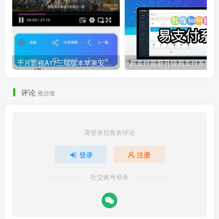
千月影视A17三端版本苹果安卓H5源码详细搭建教程视频
易
评论
抢沙发
请登录后发表评论
登录
注册
社交账号登录