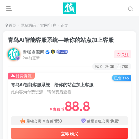
首页
网站源码
官网/门户
正文
青鸟Ai智能客服系统—给你的站点加上客服
青狐资源网
关注
2年前更新
0
39
780
付费资源
已售 145
青鸟Ai智能客服系统—给你的站点加上客服
此内容为付费资源，请付费后查看
88.8
￥青狐币
59
免费
星钻会员
￥青狐币
荣耀青狐会员
立即购买