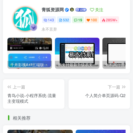
青狐资源网
关注
143
532
19
100
285W+
永不言弃
千月影视A17三端版本苹果安卓H5源码详细搭建教程视频
易支付最新升级易支付系统源码-全插件-长期更新新增功能
上一篇
下一篇
青鸟小说-小程序系统-流量
个人简介单页源码-Q2
主变现模式
相关推荐