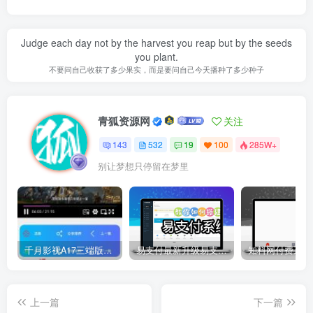
Judge each day not by the harvest you reap but by the seeds
you plant.
不要问自己收获了多少果实，而是要问自己今天播种了多少种子
青狐资源网
关注
143
532
19
100
285W+
别让梦想只停留在梦里
千月影视A17三端版本苹果安卓H5源码详细搭建教程视频
易支付最新升级易支付系统源码-全插件-长期更新新增功能
上一篇
下一篇