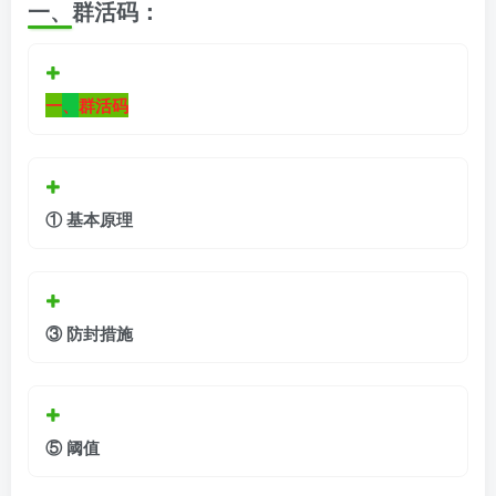
一、群活码：
一
、
群活码
①
基本原理
③
防封措施
⑤
阈值