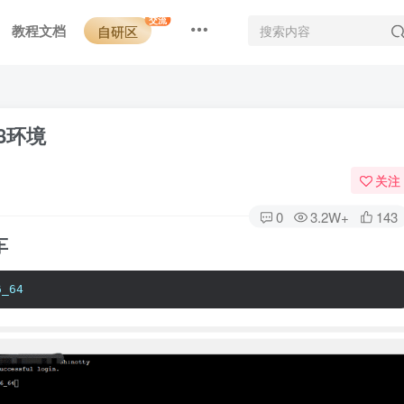
交流
教程文档
自研区
.8环境
关注
0
3.2W+
143
车
6_64