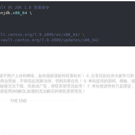
lt 的 JDK 1.8 安装命令
enjdk.
x86_64
 \
ult.centos.org/7.9.2009/os/x86_64/ \
/vault.centos.org/7.9.2009/updates/x86_64/
有资源来源于用户上传和网络，如有侵权请邮件联系站长！ 3. 分享目的仅供大家学习和
法商业用途，不得违反国家法律。否则后果自负！ 5. 本站提供的源码、模板、
有链接无法下载、失效或广告，请联系管理员处理！ 7. 本站资源售价只是摆设，
，请使用360解压,如遇到无法解压的请联系管理员！
THE END