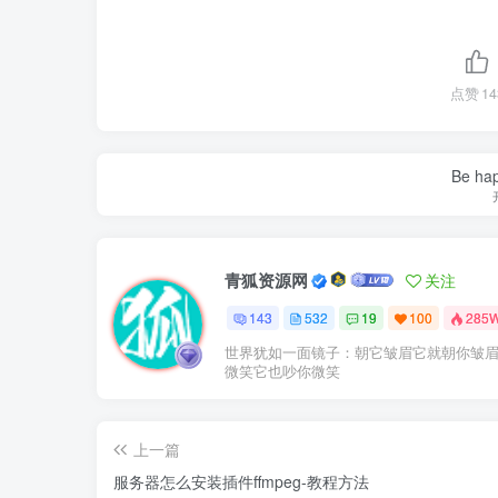
点赞
14
Be hap
青狐资源网
关注
143
532
19
100
285
世界犹如一面镜子：朝它皱眉它就朝你皱
微笑它也吵你微笑
上一篇
服务器怎么安装插件ffmpeg-教程方法