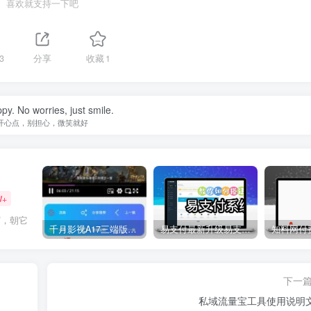
喜欢就支持一下吧
3
分享
收藏
1
py. No worries, just smile.
开心点，别担心，微笑就好
W+
眉，朝它
千月影视A17三端版本苹果安卓H5源码详细搭建教程视频
易支付最新升级易支付系统源码-全插件-长期更新新增功能
下一
私域流量宝工具使用说明