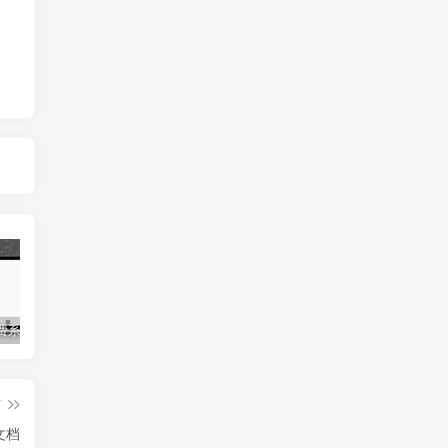
知料网付费系统/料网系统/彩票店-支持作者发布/订阅/内容付费等
四叶草影视短剧app系统源码-功能强大/支持采集/支持会员模式等
一站式AI聊天机器人-支持QQ/微信/电报/钉钉等主流媒体平台-高效、智能-私域营销工具
篇
文档