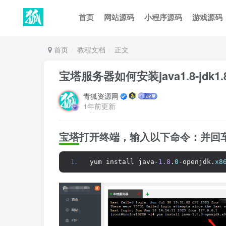
首页
网站源码
小程序源码
游戏源码
首页
教程文档
正文
宝塔服务器如何安装java1.8-jdk1
青狐资源网
1年前更新
宝塔打开终端，输入以下命令：并回
yum install java-
1.8
.
0
-openjdk.
x8