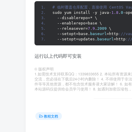
# 临时覆盖仓库配置，直接使用 CentOS Vau
sudo yum install -y java-
1.8
.
0
-op
  --disablerepo=* \
  --enablerepo=base \
  --releasever=
7.9
.
2009
 \
  --setopt=base.
baseurl
=http
://va
  --setopt=updates.
baseurl
=http
:/
运行以上代码即可安装
©
版权声明
1.如需技术支持联系QQ：1339833655 2. 本站所
交流，您必须在下载后24小时内删除！ 4. 不得使用于非
件等等其他资源，都不包含技术服务请大家谅解！ 6. 如
本站源码仅提供给会员学习使用！ 8. 如遇到加密压缩包
教程文档