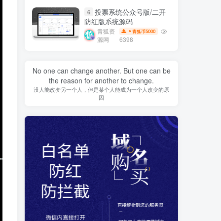
投票系统公众号版/二开
6
防红版系统源码
青狐资
5000
￥青狐币
源网
6398
No one can change another. But one can be
the reason for another to change.
没人能改变另一个人，但是某个人能成为一个人改变的原
因