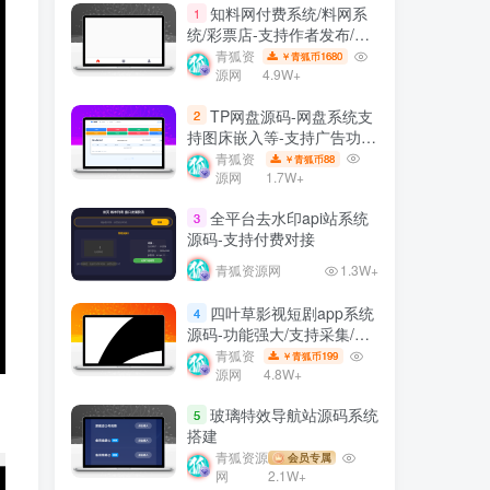
知料网付费系统/料网系
1
统/彩票店-支持作者发布/订
阅/内容付费等
青狐资
1680
￥青狐币
源网
4.9W+
TP网盘源码-网盘系统支
2
持图床嵌入等-支持广告功能
等
青狐资
88
￥青狐币
源网
1.7W+
全平台去水印api站系统
3
源码-支持付费对接
青狐资源网
1.3W+
四叶草影视短剧app系统
4
源码-功能强大/支持采集/支
持会员模式等
青狐资
199
￥青狐币
源网
4.8W+
玻璃特效导航站源码系统
5
搭建
青狐资源
会员专属
网
2.1W+