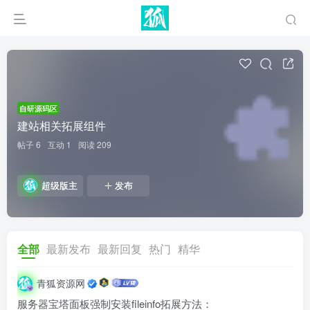
自研源码区
建站相关拓展组件
帖子 6
互动 1
阅读 209
超级版主
发布
全部
最新发布
最新回复
热门
精华
青狐资源网
服务器宝塔面板强制安装fileinfo拓展方法：