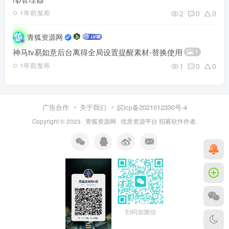
2
0
0
1年前发布
青狐资源网
神马tv易如意后台离得全局设置提醒素材-替换使用
1
1
0
0
1年前发布
广告合作
关于我们
皖icp备2021012330号-4
Copyright © 2023 ·
青狐资源网
·
优质资源平台
招募软件作者.
扫码加微信