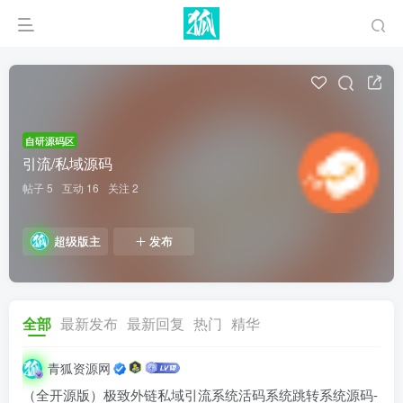
自研源码区
引流/私域源码
帖子 5
互动 16
关注 2
超级版主
发布
全部
最新发布
最新回复
热门
精华
青狐资源网
（全开源版）极致外链私域引流系统活码系统跳转系统源码-