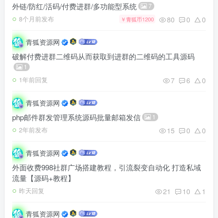
外链/防红/活码/付费进群/多功能型系统
7
80
0
0
8个月前发布
￥青狐币1200
青狐资源网
破解付费进群二维码从而获取到进群的二维码的工具源码
1
7
6
0
1年前回复
青狐资源网
php邮件群发管理系统源码批量邮箱发信
1
15
0
0
2年前发布
青狐资源网
外面收费998社群广场搭建教程，引流裂变自动化 打造私域
流量【源码+教程】
21
10
1
昨天回复
青狐资源网