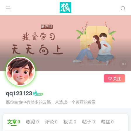
关注
qq123123
愿你生命中有够多的云翳，来造成一个美丽的黄昏
文章
0
收藏
0
评论
0
板块
0
帖子
0
粉丝
0