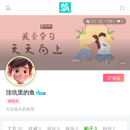
701
1.7W+
2
关注
洼坑里的鱼
管理员
天生我才必有用
文章
30
收藏
0
评论
0
板块
0
帖子
3
粉丝
2