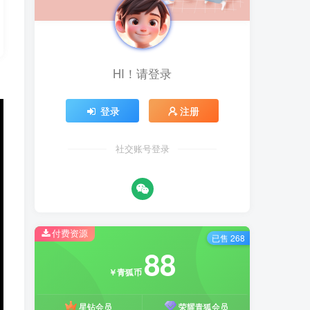
HI！请登录
登录
注册
社交账号登录
付费资源
已售 268
88
￥青狐币
星钻会员
荣耀青狐会员