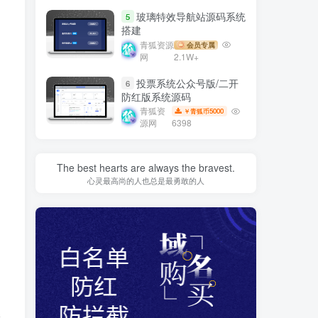
玻璃特效导航站源码系统
5
搭建
青狐资源
会员专属
网
2.1W+
投票系统公众号版/二开
6
防红版系统源码
青狐资
5000
￥青狐币
源网
6398
The best hearts are always the bravest.
心灵最高尚的人也总是最勇敢的人