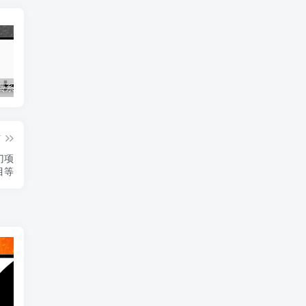
知料网付费系统/料网系统/彩票店-支持作者发布/订阅/内容付费等
四叶草影视短剧app系统源码-功能强大/支持采集/支持会员模式等
一站式AI聊天机器人-支持QQ/微信/电报/钉钉等主流媒体平台-高效、智能-私域营销工具
篇
门项
目等