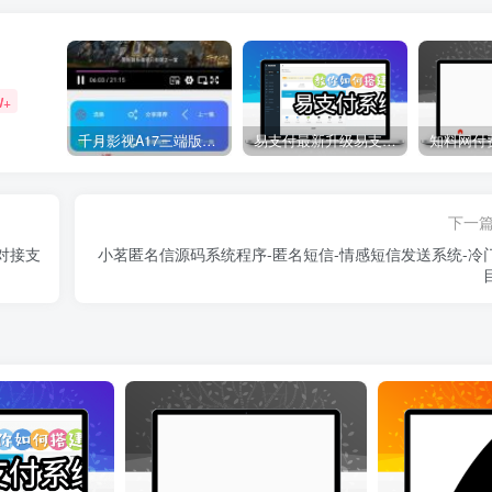
W+
千月影视A17三端版本苹果安卓H5源码详细搭建教程视频
易支付最新升级易支付系统源码-全插件-长期更新新增功能
下一
对接支
小茗匿名信源码系统程序-匿名短信-情感短信发送系统-冷