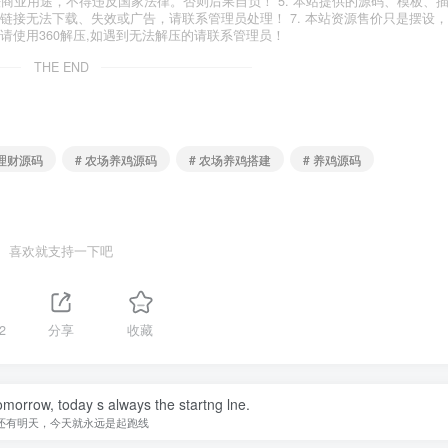
法商业用途，不得违反国家法律。否则后果自负！ 5. 本站提供的源码、模板、
有链接无法下载、失效或广告，请联系管理员处理！ 7. 本站资源售价只是摆设，
，请使用360解压,如遇到无法解压的请联系管理员！
THE END
蛋理财源码
# 农场养鸡源码
# 农场养鸡搭建
# 养鸡源码
喜欢就支持一下吧
2
分享
收藏
omorrow, today s always the startng lne.
还有明天，今天就永远是起跑线