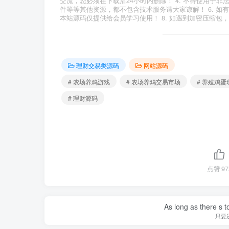
交流，您必须在下载后24小时内删除！ 4. 不得使用于非
件等等其他资源，都不包含技术服务请大家谅解！ 6. 如
本站源码仅提供给会员学习使用！ 8. 如遇到加密压缩包
理财交易类源码
网站源码
# 农场养鸡游戏
# 农场养鸡交易市场
# 养殖鸡
# 理财源码
点赞
97
As long as there s t
只要