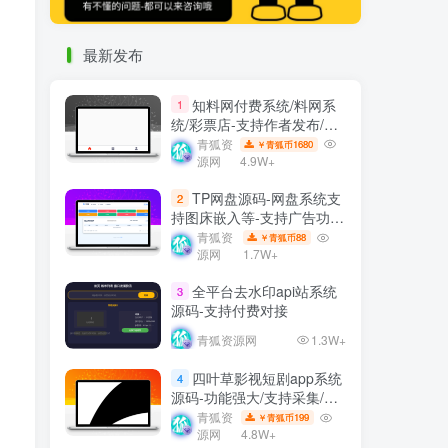
最新发布
知料网付费系统/料网系
1
统/彩票店-支持作者发布/订
阅/内容付费等
青狐资
1680
￥青狐币
源网
4.9W+
TP网盘源码-网盘系统支
2
持图床嵌入等-支持广告功能
等
青狐资
88
￥青狐币
源网
1.7W+
全平台去水印api站系统
3
源码-支持付费对接
青狐资源网
1.3W+
四叶草影视短剧app系统
4
源码-功能强大/支持采集/支
持会员模式等
青狐资
199
￥青狐币
源网
4.8W+