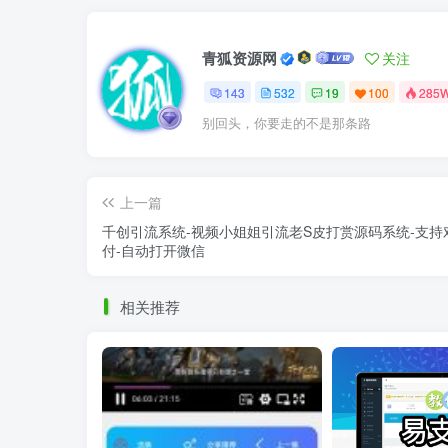
青狐资源网
关注
143
532
19
100
285
别回头，你要走的不是那条路
上一篇
千创引流系统-视频小姐姐引流老S皮打赏源码系统-支持
付-自动打开微信
相关推荐