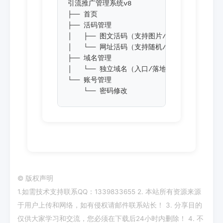
引流推广管理系统v8

├── 首页

├── 活码管理

│   ├── 图文活码（支持图片/文本/文件/多链
│   └── 网址活码（支持随机/顺序/阀值跳转，
├── 域名管理

│   └── 独立域名（入口/落地/中转/泛解析域名
└── 账号管理

    └── 密码修改
©
版权声明
1.如需技术支持联系QQ：1339833655 2. 本站所有资源来源
于用户上传和网络，如有侵权请邮件联系站长！ 3. 分享目的
仅供大家学习和交流，您必须在下载后24小时内删除！ 4. 不