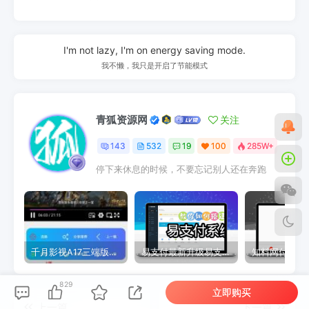
I'm not lazy, I'm on energy saving mode.
我不懒，我只是开启了节能模式
青狐资源网
关注
143
532
19
100
285W+
停下来休息的时候，不要忘记别人还在奔跑
千月影视A17三端版本苹果安卓H5源码详细搭建教程视频
易支付最新升级易支付系统源码-全插件-长期更新新增功能
829
立即购买
上一篇
下一篇