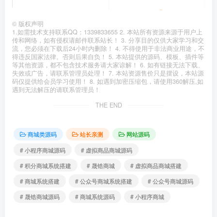
©
版权声明
1.如需技术支持联系QQ：1339833655 2. 本站所有资源来源于用户上
传和网络，如有侵权请邮件联系站长！ 3. 分享目的仅供大家学习和交
流，您必须在下载后24小时内删除！ 4. 不得使用于非法商业用途，不
得违反国家法律。否则后果自负！ 5. 本站提供的源码、模板、插件等
等其他资源，都不包含技术服务请大家谅解！ 6. 如有链接无法下载、
失效或广告，请联系管理员处理！ 7. 本站资源售价只是摆设，本站源
码仅提供给会员学习使用！ 8. 如遇到加密压缩包，请使用360解压,如
遇到无法解压的请联系管理员！
THE END
商城类源码
站长亲测
网站源码
# 小程序商城源码
# 虚拟商品商城源码
# 积分商城系统搭建
# 晟锆商城
# 虚拟商品商城搭建
# 商城系统搭建
# 公众号商城系统搭建
# 公众号商城源码
# 晟锆商城源码
# 商城系统源码
# 小程序商城