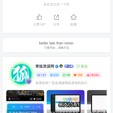
喜欢就支持一下吧
点赞
907
分享
收藏
better late than never.
只要开始，虽晚不迟
青狐资源网
关注
143
532
19
100
285W+
未来的你一定会感谢现在拼命的自己
千月影视A17三端版本苹果安卓H5源码详细搭建教程视频
易支付最新升级易支付系统源码-全插件-长期更新新增功能