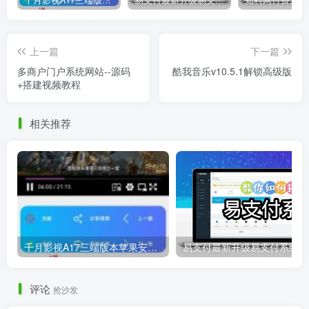
上一篇
下一篇
多商户门户系统网站--源码
酷我音乐v10.5.1解锁高级版
+搭建视频教程
相关推荐
千月影视A17三端版本苹果安卓H5源码详细搭建教程视频
易
评论
抢沙发