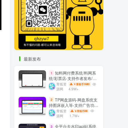
最新发布
知料网付费系统/料网系
1
统/彩票店-支持作者发布/订
阅/内容付费等
青狐资
1680
￥青狐币
源网
4.9W+
TP网盘源码-网盘系统支
2
持图床嵌入等-支持广告功能
等
青狐资
88
￥青狐币
源网
1.7W+
全平台去水印api站系统
3