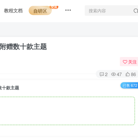
交流
教程文档
自研区
-附赠数十款主题
关注
2
47
86
已售 672
赠数十款主题