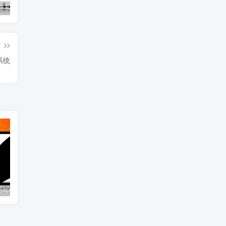
知料网付费系统/料网系统/彩票店-支持作者发布/订阅/内容付费等
四叶草影视短剧app系统源码-功能强大/支持采集/支持会员模式等
一站式AI聊天机器人-支持QQ/微信/电报/钉钉等主流媒体平台-高效、智能-私域营销工具
篇
系统
四叶草影视短剧app系统源码-功能强大/支持采集/支持会员模式等
一站式AI聊天机器人-支持QQ/微信/电报/钉钉等主流媒体平台-高效、智能-私域营销工具