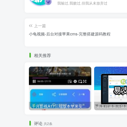
我输过,我败过,但我从未放弃过
上一篇
小龟视频-后台对接苹果cms-完整搭建源码教程
相关推荐
千月影视A17三端版本苹果安卓H5源码详细搭建教程视频
评论
共2条