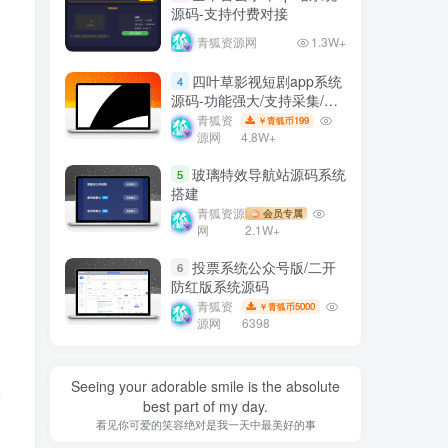
源码-支持付费对接
青狐资源网
1.3W+
四叶草影视短剧app系统
4
源码-功能强大/支持采集/支
持会员模式等
青狐资
199
￥青狐币
源网
4.8W+
玻璃特效导航站源码系统
5
搭建
青狐资源
会员专属
网
2.1W+
投票系统公众号版/二开
6
防红版系统源码
青狐资
5000
￥青狐币
源网
6398
Seeing your adorable smile is the absolute
插
best part of my day.
看见你可爱的笑容绝对是我一天中最美好的事