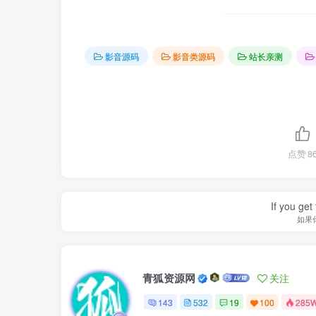
影音源码
影音类源码
站长亲测
点赞
8
If you get 
如果
青狐资源网
关注
143
532
19
100
285