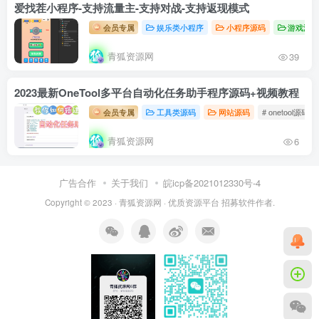
爱找茬小程序-支持流量主-支持对战-支持返现模式
会员专属
娱乐类小程序
小程序源码
游戏源
青狐资源网
39
2023最新OneTool多平台自动化任务助手程序源码+视频教程
会员专属
工具类源码
网站源码
# onetool源码
青狐资源网
6
广告合作
关于我们
皖icp备2021012330号-4
Copyright © 2023 ·
青狐资源网
·
优质资源平台
招募软件作者.