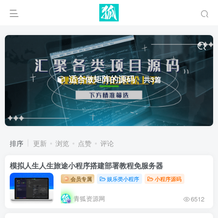
适合做矩阵的源码
共3篇
排序
更新
浏览
点赞
评论
模拟人生人生旅途小程序搭建部署教程免服务器
会员专属
娱乐类小程序
小程序源码
青狐资源网
6512