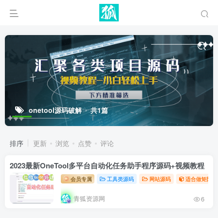
onetool源码破解
共1篇
排序
更新
浏览
点赞
评论
2023最新OneTool多平台自动化任务助手程序源码+视频教程
会员专属
工具类源码
网站源码
适合做矩阵的
青狐资源网
6